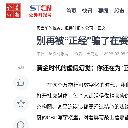
首页
快讯
要闻
股市
您当前的位置：
证券时报
>
公司
>
正文
别再被“正经”骗了在
来源：证券时报网
作者：王克勤
2026-02-08 
黄金时代的虚假幻觉：你还在为“正
点赞
在这个万物皆可数字化的时代，我们
打开社交媒体，每个人都活得像精装修的
茶构图、甚至连崩溃都要经过精心的滤镜
度的CBD写字楼里，对着屏幕敲击着那