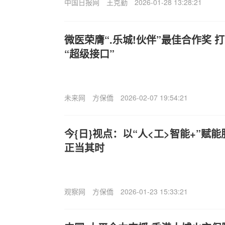
中国日报网
王克勤
2026-01-28 13:28:21
微医荣膺“.乐城!伙伴”最佳合作奖
“超级接口”
未来网
方保僑
2026-02-07 19:54:21
今{日}视点：以“人<工>智能+”赋
正当其时
观察网
方保僑
2026-01-23 15:33:21