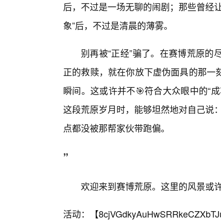
后，不过是一场无聊的闹剧；那些曾经让
象”后，不过是清晨的薄雾。
别再被“正经”骗了。在赛博荒原的
正的救赎，就在你放下虚伪面具的那一
瞬间。这或许并不🎯符合大众眼中的“
这段荒原岁月时，能够坦然地对自己说：
点都没被那帮家伙带跑偏。
”
欢迎来到赛博荒原。这里的风景或
活动：【
8cjVGdkyAuHwSRRkeCZXbTJ