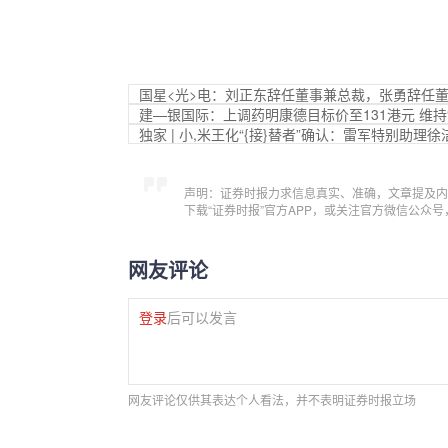
国星<光>电：刘正东辞任董事兼总裁，张勇辞任
建—银国际：上调药明康德目标价至131港元 维持
独家 | 小,米王化“{接}替者”确认：雷军特别助
声明：证券时报力求信息真实、准确，文章提及内
下载“证券时报”官方APP，或关注官方微信公众
网友评论
登录
后可以发言
网友评论仅供其表达个人看法，并不表明证券时报立场