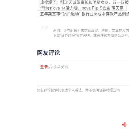
热搜爆了！科瑞天诚董事长和明星女友，双—双被
华!为‘n’ova 14活力版、nova Flip S官宣 明天见
五年期定存悄然“;退场” 银行业高成本存款产品调
声明：证券时报力求信息真实、准确，文章提及内
下载“证券时报”官方APP，或关注官方微信公众
网友评论
登录
后可以发言
网友评论仅供其表达个人看法，并不表明证券时报立场