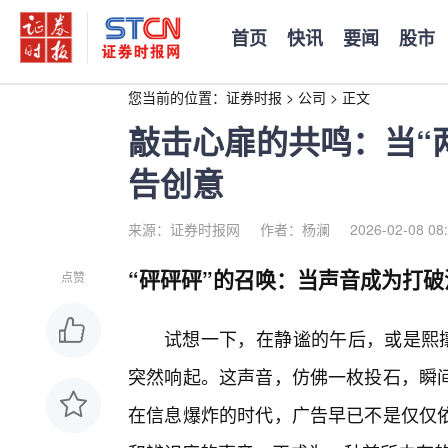
首页
快讯
要闻
股市
您当前的位置：
证券时报
>
公司
>
正文
敲击心扉的共鸣：当“
告创意
来源：证券时报网
作者：杨澜
2026-02-08 08
“砰砰砰”的召唤：当声音成为打
点赞
试想一下，在静谧的午后，或是熙攘
突然响起。这声音，仿佛一枚投石，瞬
在信息爆炸的时代，广告早已不是仅仅